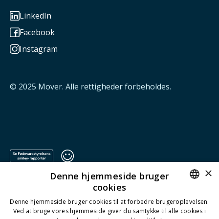
LinkedIn

Facebook

Instagram

© 2025
Mover
. Alle rettigheder forbeholdes.
×
Denne hjemmeside bruger
cookies
ENGLISH
Denne hjemmeside bruger cookies til at forbedre brugeroplevelsen.
Ved at bruge vores hjemmeside giver du samtykke til alle cookies i
DANISH