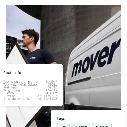
Route info
Total volume of all pickups
5.489m³
Total weight of all pickups
390 kg
Peak weight
596 kg
Weight range
12-45 kg
Distance
45.8 km
Duration
2 h, 14 m, 35 s
Drive phone number
+45 12 345 678
Tags
City
Evening
1Person